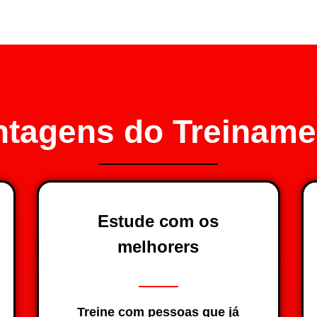
ntagens do Treiname
Estude com os
melhorers
Treine com pessoas que já