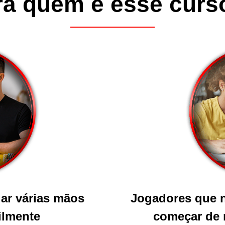
ra quem é esse curs
ar várias mãos
Jogadores que 
cilmente
começar de m