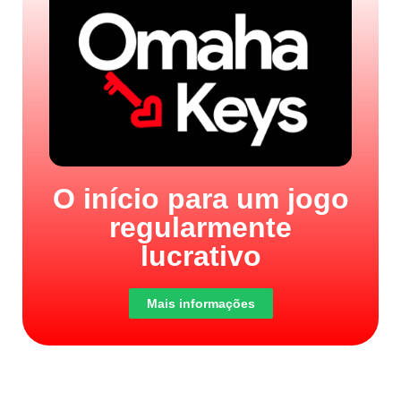
O início para um jogo
regularmente
lucrativo
Mais informações